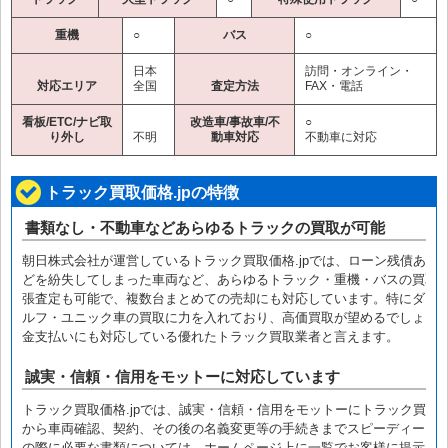
重機
○
バス
○
日本
訪問・オンライン・
対応エリア
全国
査定方法
FAX・電話
看板/ETC/ナビ取
改造車/事故車/不
○
り外し
不明
動車対応
不動車に対応
トラック買取価格.jpの特徴
書類なし・不動車などあらゆるトラックの買取が可能
朝日株式会社が運営しているトラック買取価格.jpでは、ローン残債あり
どを紛失してしまった車両など、あらゆるトラック・重機・バスの買取
張査定も可能で、複数台まとめての売却にも対応しています。特にダン
ルフ・ユニック車の買取に力を入れており、高価買取が望めるでしょう
金支払いにも対応している優れたトラック買取業者と言えます。
誠実・信頼・信用をモットーに対応しています
トラック買取価格.jpでは、誠実・信頼・信用をモットーにトラック買取
から車両確認、契約、その後の名義変更等の手続きまでスピーディーに
の際に必要な書類については、ホームページ上に一覧でお客様に提示し