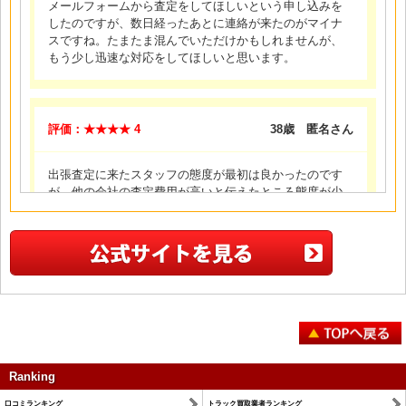
メールフォームから査定をしてほしいという申し込みを
したのですが、数日経ったあとに連絡が来たのがマイナ
スですね。たまたま混んでいただけかもしれませんが、
もう少し迅速な対応をしてほしいと思います。
評価：★★★★ 4
38歳 匿名さん
出張査定に来たスタッフの態度が最初は良かったのです
が、他の会社の査定費用が高いと伝えたところ態度が少
し威圧的になりました。取引をしたいという気持ちはわ
かりますが、もう少し柔軟な対応をしてほしいもので
す。
評価：★★★★★ 5
56歳 Ｇ運送さん
ホームページの内容通りに、その場で現金で支払いをし
Ranking
てくれました。他の業者の口コミなどでは、現金買取と
記載しているのにも関わらず、後日振込になったり、金
口コミランキング
トラック買取業者ランキング