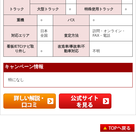
トラック
大型トラック
○
特殊使用トラック
○
重機
○
バス
○
日本
訪問・オンライン・
対応エリア
全国
査定方法
FAX・電話
看板/ETC/ナビ取
改造車/事故車/不
り外し
○
動車対応
不明
キャンペーン情報
特になし