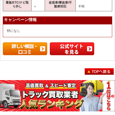
看板/ETC/ナビ取
改造車/事故車/不
り外し
○
動車対応
不明
キャンペーン情報
特になし