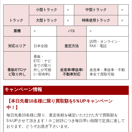
小型トラック
○
中型トラック
○
トラック
大型トラック
○
特殊使用トラック
○
重機
○
バス
○
訪問・オンライン・
対応エリア
日本全国
査定方法
FAX・電話
看板・
ETC・ナビ
全ての取り
看板/ETC/ナ
外しが可能
改造車/事故車/
改造車・事故車・不動
ビ取り外し
(一部有料)
不動車対応
車全て買取可能
キャンペーン情報
【本日先着10名様に限り買取額を5％UPキャンペーン
中！】
毎日先着10名様に限り、査定依頼を確定いただけた方で買取額を
5％UPさせて頂きます！※ご好評につき毎日早い段階で定員に達して
おります。どうぞお急ぎ下さいませ。