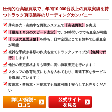
圧倒的な高額買取で、年間10,000台以上の買取実績を持
つトラック買取業界のリーディングカンパニー
薄利多売・高効率な買取システムで
【高値買取】
を実現
【最短１０分のスピード査定】
で、24時間いつでも査定が可能
【５店の直営店舗】
を持ち、日本全国どこでも無料で出張査定
が可能
複雑な手続き書類の作成も全てトラックファイブが
【無料で代
行】
します！
他社の査定価格よりも確実に高い買取査定を行います！
スタッフの教育制度にも力を入れており、迅速丁寧なサービス
を徹底しています！
改造車・事故車・不動車でも買取可能！安心してお売りくださ
い