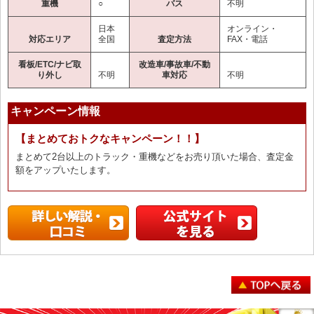
重機
○
バス
不明
日本
オンライン・
対応エリア
全国
査定方法
FAX・電話
看板/ETC/ナビ取
改造車/事故車/不動
り外し
不明
車対応
不明
キャンペーン情報
【まとめておトクなキャンペーン！！】
まとめて2台以上のトラック・重機などをお売り頂いた場合、査定金
額をアップいたします。