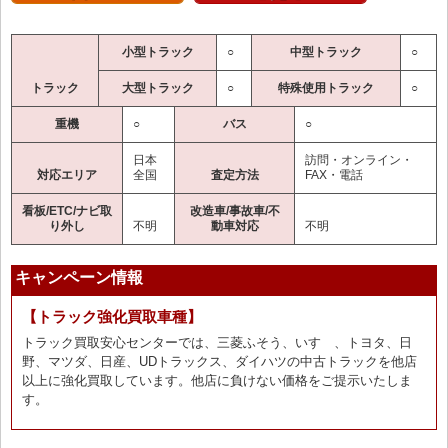
小型トラック
○
中型トラック
○
トラック
大型トラック
○
特殊使用トラック
○
重機
○
バス
○
日本
訪問・オンライン・
対応エリア
全国
査定方法
FAX・電話
看板/ETC/ナビ取
改造車/事故車/不
り外し
不明
動車対応
不明
キャンペーン情報
【トラック強化買取車種】
トラック買取安心センターでは、三菱ふそう、いすゞ、トヨタ、日
野、マツダ、日産、UDトラックス、ダイハツの中古トラックを他店
以上に強化買取しています。他店に負けない価格をご提示いたしま
す。