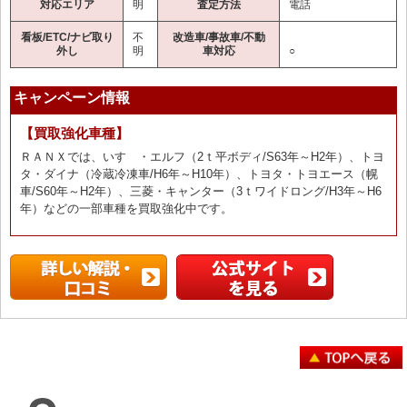
対応エリア
明
査定方法
電話
看板/ETC/ナビ取り
不
改造車/事故車/不動
外し
明
車対応
○
キャンペーン情報
【買取強化車種】
ＲＡＮＸでは、いすゞ・エルフ（2ｔ平ボディ/S63年～H2年）、トヨ
タ・ダイナ（冷蔵冷凍車/H6年～H10年）、トヨタ・トヨエース（幌
車/S60年～H2年）、三菱・キャンター（3ｔワイドロング/H3年～H6
年）などの一部車種を買取強化中です。