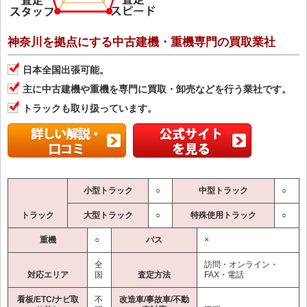
神奈川を拠点にする中古建機・重機専門の買取業社
日本全国出張可能。
主に中古建機や重機を専門に買取・卸売などを行う業社です。
トラックも取り扱っています。
小型トラック
○
中型トラック
○
トラック
大型トラック
○
特殊使用トラック
○
重機
○
バス
×
全
訪問・オンライン・
対応エリア
国
査定方法
FAX・電話
看板/ETC/ナビ取
不
改造車/事故車/不動