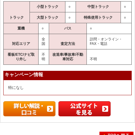
小型トラック
○
中型トラック
○
トラック
大型トラック
○
特殊使用トラック
○
重機
○
バス
○
全
訪問・オンライン・
対応エリア
国
査定方法
FAX・電話
看板/ETC/ナビ取
不
改造車/事故車/不動
り外し
明
車対応
不明
キャンペーン情報
特になし