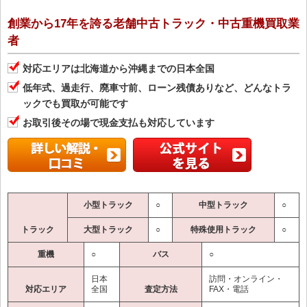
創業から17年を誇る老舗中古トラック・中古重機買取業
者
対応エリアは北海道から沖縄までの日本全国
低年式、過走行、廃車寸前、ローン残債ありなど、どんなトラ
ックでも買取が可能です
お取引後その場で現金支払も対応しています
小型トラック
○
中型トラック
○
トラック
大型トラック
○
特殊使用トラック
○
重機
○
バス
○
日本
訪問・オンライン・
対応エリア
全国
査定方法
FAX・電話