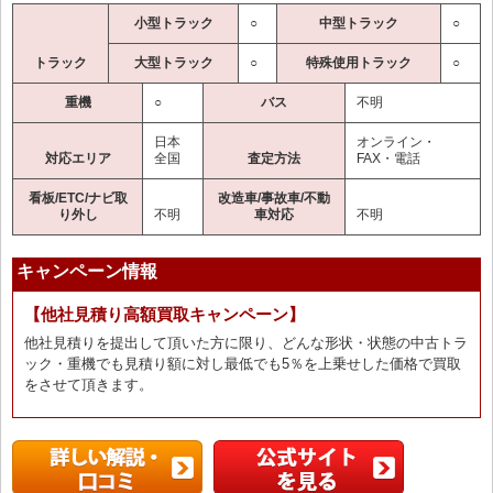
小型トラック
○
中型トラック
○
トラック
大型トラック
○
特殊使用トラック
○
重機
○
バス
不明
日本
オンライン・
対応エリア
全国
査定方法
FAX・電話
看板/ETC/ナビ取
改造車/事故車/不動
り外し
不明
車対応
不明
キャンペーン情報
【他社見積り高額買取キャンペーン】
他社見積りを提出して頂いた方に限り、どんな形状・状態の中古トラ
ック・重機でも見積り額に対し最低でも5％を上乗せした価格で買取
をさせて頂きます。