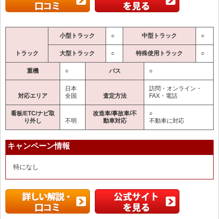
小型トラック
○
中型トラック
○
トラック
大型トラック
○
特殊使用トラック
○
重機
○
バス
○
日本
訪問・オンライン・
対応エリア
全国
査定方法
FAX・電話
看板/ETC/ナビ取
改造車/事故車/不
○
り外し
不明
動車対応
不動車に対応
キャンペーン情報
特になし