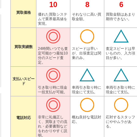
10
8
6
買取価格
優れた買取システ
それなりに高い買
買取金額はあまり
ムで業界最高値を
取金額。
期待できない。
実現。
買取実績数
24時間いつでも査
スピードは早い
査定スピードは早
定可能かつ最短10
が、出張査定は関
いものの、入力項
分のスピード査
東のみ。
目が多い。
定。
支払いスピー
ド
引き取り時に現金
車両引き取り時に
車両引き取り時に
一括支払が可能。
現金にて支払。
現金にて支払。
非常に礼儀正し
概ね良好な電話対
応対するスタッフ
電話対応
く、買取までの流
応。
にややムラがあ
れ・必要書類など
る。
をわかりやすく説
明。