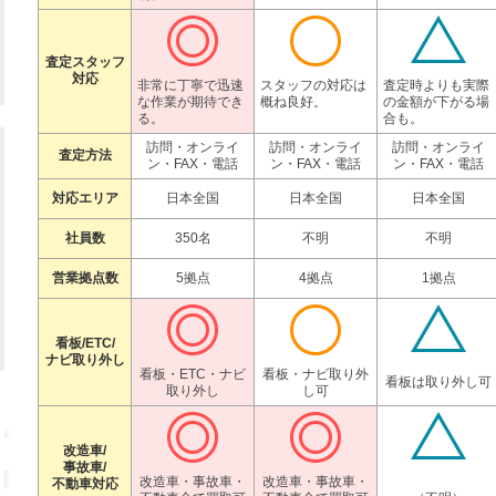
査定スタッフ
対応
非常に丁寧で迅速
スタッフの対応は
査定時よりも実際
な作業が期待でき
概ね良好。
の金額が下がる場
る。
合も。
訪問・オンライ
訪問・オンライ
訪問・オンライ
査定方法
ン・FAX・電話
ン・FAX・電話
ン・FAX・電話
対応エリア
日本全国
日本全国
日本全国
社員数
350名
不明
不明
営業拠点数
5拠点
4拠点
1拠点
看板/ETC/
ナビ取り外し
看板・ETC・ナビ
看板・ナビ取り外
看板は取り外し可
取り外し
し可
改造車/
事故車/
改造車・事故車・
改造車・事故車・
不動車対応