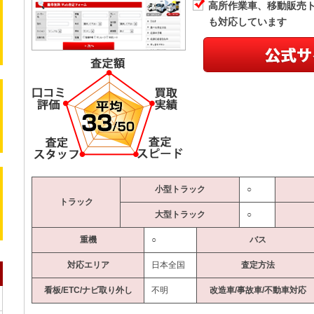
高所作業車、移動販売
も対応しています
小型トラック
○
トラック
大型トラック
○
重機
○
バス
対応エリア
日本全国
査定方法
看板/ETC/ナビ取り外し
不明
改造車/事故車/不動車対応