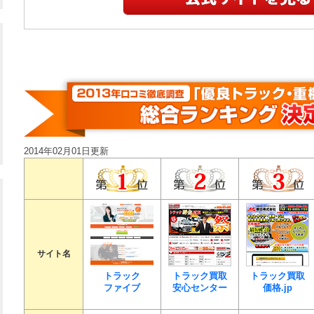
こちらが指定した日時に時間通りにスタッフが来
が、丁寧に査定をしてくれました。査定金額にも
したが、その翌日にはお金が振り込まれ、すぐに
た。
評価：★★★★ 4
業務拡大で新しいトラックを数台購入することに
2014年02月01日更新
古いトラックの処理が必要でした。もう30万キロ
廃車料がかかるかなと心配していましたが、いく
ました。お金がかからず処理できて大満足です。
評価：★★★★ 4
前にトラック買取業者を利用したところ、それか
サイト名
ようになりうんざりしていました。今回はそうい
トラック
トラック買取
トラック買取
心できる業者を事前にネットを使って探しました
ファイブ
安心センター
価格.jp
は評判通りで、迅速に対応して頂き、その後も営
ありません。