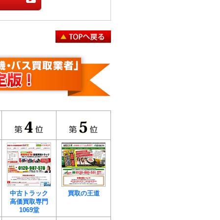
てくれ、寡黙な方でした
納得がいったので契約しま
車両を引き取ってくれまし
27歳 株式会社Sさん
なったのですが、不必要な
以上走行してますし、逆に
らか査定金額をつけてくれ
55歳 自営業さん
ら頻繁に営業の電話が入る
った迷惑なことをしない安
中古トラック
買取の王道
が、買取安心センターさん
高価買取専門
業電話が来るようなことは
1069堂