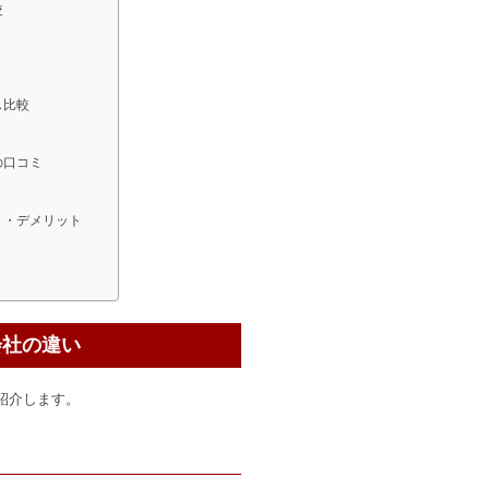
較
ス比較
の口コミ
ット・デメリット
会社の違い
紹介します。