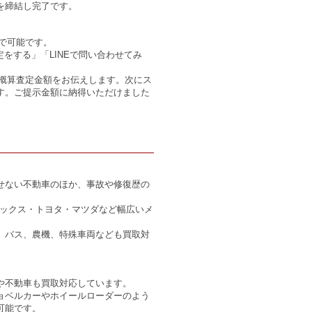
を締結し完了です。
話で可能です。
をする」「LINEで問い合わせてみ
で概算査定金額をお伝えします。次にス
す。ご提示金額に納得いただけました
せない不動車のほか、事故や修復歴の
。
ラックス・トヨタ・マツダなど幅広いメ
、バス、農機、特殊車両なども買取対
や不動車も買取対応しています。
ョベルカーやホイールローダーのよう
可能です。