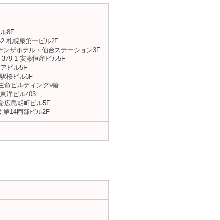
ル8F
2 札幌泉第一ビル2F
 テンザホテル・仙台ステーション3F
9-1 安藤恒産ビル5F
エアビル5F
駅桜ビル3F
一生命ビルディング9階
東洋ビル403
命広島胡町ビル5F
 第14岡部ビル2F