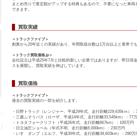
まとめ売りで査定額がアップする特典もあるので、不要になった車両
できます。
買取実績
＜トラックファイブ＞
創業から20年近くの実績があり、年間取扱台数は1万台以上と業界で
＜トラック買取価格.jp＞
会社設立は平成25年7月と比較的新しい企業ではありますが、即日現
スを展開し、買取実績を伸ばしています。
買取価格
＜トラックファイブ＞
過去の買取実績の一部を紹介します。
・日野トラック（レンジャー、平成29年式、走行距離229,635kｍ）：3
・三菱ふそうバス（ローザ、平成14年式、走行距離33,545km）：77
・トヨタフォークリフト（平成26年式、走行距離867km）：100万円
・日立油圧ショベル（年式不明、走行距離8,000km）：230万円
・いすゞダンプ（エルフ、平成30年式、走行距離39,603km）：290万