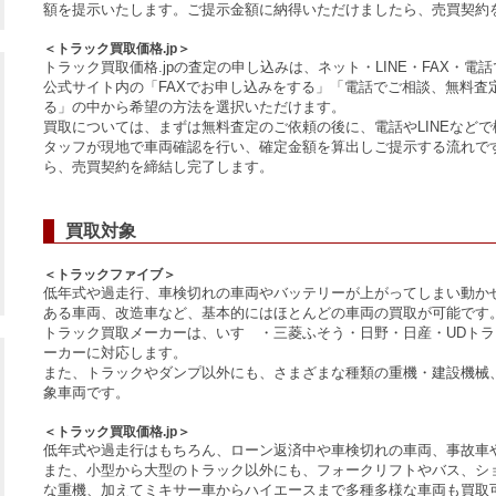
額を提示いたします。ご提示金額に納得いただけましたら、売買契約
＜トラック買取価格.jp＞
トラック買取価格.jpの査定の申し込みは、ネット・LINE・FAX・電
公式サイト内の「FAXでお申し込みをする」「電話でご相談、無料査定
る」の中から希望の方法を選択いただけます。
買取については、まずは無料査定のご依頼の後に、電話やLINEなど
タッフが現地で車両確認を行い、確定金額を算出しご提示する流れで
ら、売買契約を締結し完了します。
買取対象
＜トラックファイブ＞
低年式や過走行、車検切れの車両やバッテリーが上がってしまい動か
ある車両、改造車など、基本的にはほとんどの車両の買取が可能です
トラック買取メーカーは、いすゞ・三菱ふそう・日野・日産・UDト
ーカーに対応します。
また、トラックやダンプ以外にも、さまざまな種類の重機・建設機械
象車両です。
＜トラック買取価格.jp＞
低年式や過走行はもちろん、ローン返済中や車検切れの車両、事故車
また、小型から大型のトラック以外にも、フォークリフトやバス、シ
な重機、加えてミキサー車からハイエースまで多種多様な車両も買取