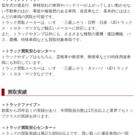
低年式や過走行、車検切れの車両やバッテリーが上がってしまい動かせな
い不動車のほか、事故や修復歴のある車両、改造車など、基本的にはほと
んどの車両の買取が可能です。
トラック買取メーカーは、いすゞ・三菱ふそう・日野・日産・UDトラック
ス・トヨタ・マツダなど幅広いメーカーに対応します。
また、トラックやダンプ以外にも、さまざまな種類の重機・建設機械、バ
ス、農機、特殊車両なども買取対象車両です。
＜トラック買取安心センター＞
トラックやダンプはもちろん、霊柩車や教習車、郵便車などの特殊用途車
両にも対応しています。
トラック買取メーカーは、いすゞ・三菱ふそう・ダイハツ・UDトラック
ス・トヨタ・マツダなどです。
買取実績
＜トラックファイブ＞
創業から20年近くの実績があり、年間取扱台数は1万台以上と業界でもトッ
プクラスの実績を誇ります。
＜トラック買取安心センター＞
トラックの買取実績は累計3,000台以上です。買い取った優良車両の一部