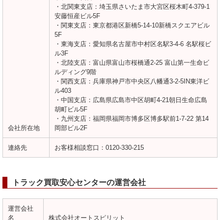
・北関東支店：埼玉県さいたま市大宮区桜木町4-379-1
安藤恒産ビル5F
・関東支店：東京都港区新橋5-14-10新橋スクエアビル
5F
・東海支店：愛知県名古屋市中村区名駅3-4-6 名駅桜ビ
ル3F
・北陸支店：富山県富山市桜橋通2-25 富山第一生命ビ
ルディング9階
・関西支店：兵庫県神戸市中央区八幡通3-2-5IN東洋ビ
ル403
・中国支店：広島県広島市中区胡町4-21朝日生命広島
胡町ビル5F
・九州支店：福岡県福岡市博多区博多駅前1-7-22 第14
会社所在地
岡部ビル2F
連絡先
お客様相談窓口：0120-330-215
トラック買取安心センターの運営会社
運営会社
名
株式会社オートスピリット