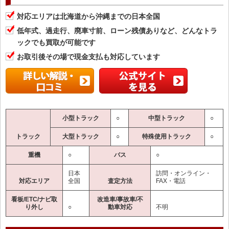
対応エリアは北海道から沖縄までの日本全国
低年式、過走行、廃車寸前、ローン残債ありなど、どんなトラ
ックでも買取が可能です
お取引後その場で現金支払も対応しています
小型トラック
○
中型トラック
○
トラック
大型トラック
○
特殊使用トラック
○
重機
○
バス
○
日本
訪問・オンライン・
対応エリア
全国
査定方法
FAX・電話
看板/ETC/ナビ取
改造車/事故車/不
り外し
○
動車対応
不明