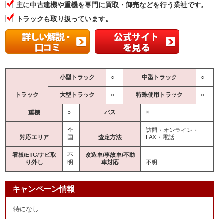
主に中古建機や重機を専門に買取・卸売などを行う業社です。
トラックも取り扱っています。
小型トラック
○
中型トラック
○
トラック
大型トラック
○
特殊使用トラック
○
重機
○
バス
×
全
訪問・オンライン・
対応エリア
国
査定方法
FAX・電話
看板/ETC/ナビ取
不
改造車/事故車/不動
り外し
明
車対応
不明
キャンペーン情報
特になし