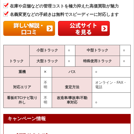
在庫や店舗などの管理コストを極力抑えた高価買取が魅力
名義変更などの手続きは無料でスピーディーに対応します
小型トラック
○
中型トラック
○
トラック
大型トラック
○
特殊使用トラック
○
重機
✕
バス
○
不
オンライン・FAX・
対応エリア
明
査定方法
電話
看板/ETC/ナビ取り
不
改造車/事故車/不動
外し
明
車対応
○
キャンペーン情報