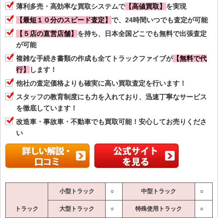
薄利多売・高効率な買取システムで
【高値買取】
を実現
【最短１０分のスピード査定】
で、24時間いつでも査定が可能
【５店の直営店舗】
を持ち、日本全国どこでも無料で出張査定
が可能
複雑な手続き書類の作成も全てトラックファイブが
【無料で代
行】
します！
他社の査定価格よりも確実に高い買取査定を行います！
スタッフの教育制度にも力を入れており、迅速丁寧なサービス
を徹底しています！
改造車・事故車・不動車でも買取可能！安心してお売りくださ
い
小型トラック
○
中型トラック
○
トラック
大型トラック
○
特殊使用トラック
○