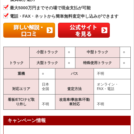
最大5000万円までその場で現金支払が可能
電話・FAX・ネットから簡単無料査定申し込みができます
小型トラック
○
中型トラック
○
トラック
大型トラック
○
特殊使用トラック
○
重機
○
バス
不明
日本
オンライン・
対応エリア
全国
査定方法
FAX・電話
看板/ETC/ナビ取
改造車/事故車/不動
り外し
不明
車対応
不明
キャンペーン情報