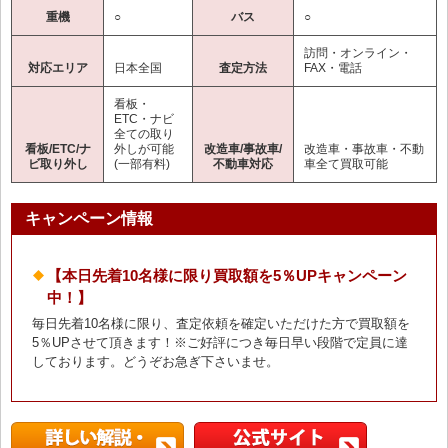
重機
○
バス
○
訪問・オンライン・
対応エリア
日本全国
査定方法
FAX・電話
看板・
ETC・ナビ
全ての取り
看板/ETC/ナ
外しが可能
改造車/事故車/
改造車・事故車・不動
ビ取り外し
(一部有料)
不動車対応
車全て買取可能
キャンペーン情報
【本日先着10名様に限り買取額を5％UPキャンペーン
中！】
毎日先着10名様に限り、査定依頼を確定いただけた方で買取額を
5％UPさせて頂きます！※ご好評につき毎日早い段階で定員に達
しております。どうぞお急ぎ下さいませ。