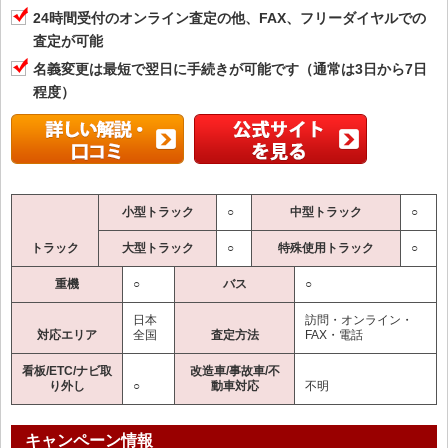
24時間受付のオンライン査定の他、FAX、フリーダイヤルでの
査定が可能
名義変更は最短で翌日に手続きが可能です（通常は3日から7日
程度）
小型トラック
○
中型トラック
○
トラック
大型トラック
○
特殊使用トラック
○
重機
○
バス
○
日本
訪問・オンライン・
対応エリア
全国
査定方法
FAX・電話
看板/ETC/ナビ取
改造車/事故車/不
り外し
○
動車対応
不明
キャンペーン情報