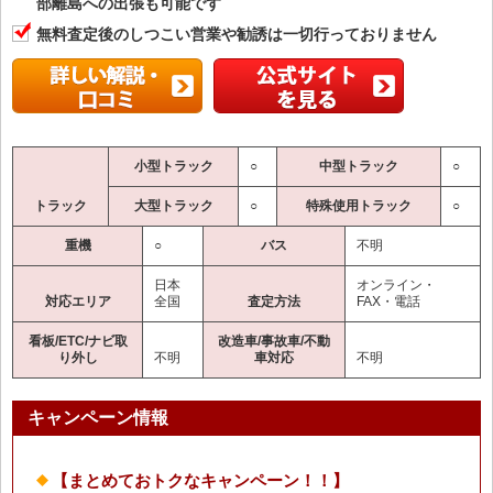
部離島への出張も可能です
無料査定後のしつこい営業や勧誘は一切行っておりません
小型トラック
○
中型トラック
○
トラック
大型トラック
○
特殊使用トラック
○
重機
○
バス
不明
日本
オンライン・
対応エリア
全国
査定方法
FAX・電話
看板/ETC/ナビ取
改造車/事故車/不動
り外し
不明
車対応
不明
キャンペーン情報
【まとめておトクなキャンペーン！！】