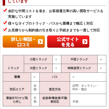
しています
余計な中間コストを省き、お客様還元率の高い買取サービスを
実施しています
様々なタイプのトラック・バスから重機まで幅広く対応
お見積りから制約後の引き取りと手続きまでを一貫して対応
小型トラック
○
中型トラック
○
トラック
大型トラック
○
特殊使用トラック
○
重機
○
バス
○
全
訪問・オンライン・
対応エリア
国
査定方法
FAX・電話
看板/ETC/ナビ取
不
改造車/事故車/不動
り外し
明
車対応
不明