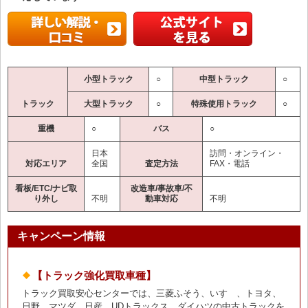
小型トラック
○
中型トラック
○
トラック
大型トラック
○
特殊使用トラック
○
重機
○
バス
○
日本
訪問・オンライン・
対応エリア
全国
査定方法
FAX・電話
看板/ETC/ナビ取
改造車/事故車/不
り外し
不明
動車対応
不明
キャンペーン情報
【トラック強化買取車種】
トラック買取安心センターでは、三菱ふそう、いすゞ、トヨタ、
日野、マツダ、日産、UDトラックス、ダイハツの中古トラックを