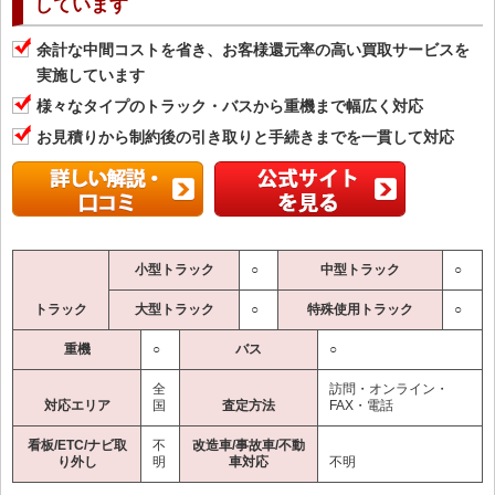
しています
余計な中間コストを省き、お客様還元率の高い買取サービスを
実施しています
様々なタイプのトラック・バスから重機まで幅広く対応
お見積りから制約後の引き取りと手続きまでを一貫して対応
小型トラック
○
中型トラック
○
トラック
大型トラック
○
特殊使用トラック
○
重機
○
バス
○
全
訪問・オンライン・
対応エリア
国
査定方法
FAX・電話
看板/ETC/ナビ取
不
改造車/事故車/不動
り外し
明
車対応
不明