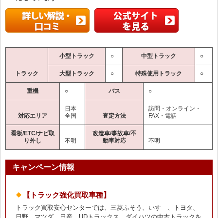
小型トラック
○
中型トラック
○
トラック
大型トラック
○
特殊使用トラック
○
重機
○
バス
○
日本
訪問・オンライン・
対応エリア
全国
査定方法
FAX・電話
看板/ETC/ナビ取
改造車/事故車/不
り外し
不明
動車対応
不明
キャンペーン情報
【トラック強化買取車種】
トラック買取安心センターでは、三菱ふそう、いすゞ、トヨタ、
日野、マツダ、日産、UDトラックス、ダイハツの中古トラックを