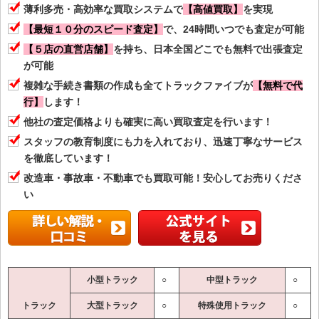
薄利多売・高効率な買取システムで
【高値買取】
を実現
【最短１０分のスピード査定】
で、24時間いつでも査定が可能
【５店の直営店舗】
を持ち、日本全国どこでも無料で出張査定
が可能
複雑な手続き書類の作成も全てトラックファイブが
【無料で代
行】
します！
他社の査定価格よりも確実に高い買取査定を行います！
スタッフの教育制度にも力を入れており、迅速丁寧なサービス
を徹底しています！
改造車・事故車・不動車でも買取可能！安心してお売りくださ
い
小型トラック
○
中型トラック
○
トラック
大型トラック
○
特殊使用トラック
○