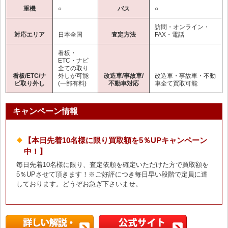
重機
○
バス
○
訪問・オンライン・
対応エリア
日本全国
査定方法
FAX・電話
看板・
ETC・ナビ
全ての取り
看板/ETC/ナ
外しが可能
改造車/事故車/
改造車・事故車・不動
ビ取り外し
(一部有料)
不動車対応
車全て買取可能
キャンペーン情報
【本日先着10名様に限り買取額を5％UPキャンペーン
中！】
毎日先着10名様に限り、査定依頼を確定いただけた方で買取額を
5％UPさせて頂きます！※ご好評につき毎日早い段階で定員に達
しております。どうぞお急ぎ下さいませ。