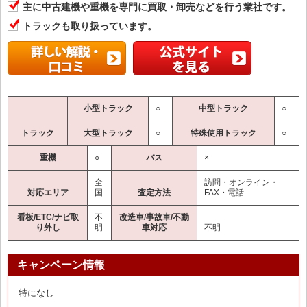
主に中古建機や重機を専門に買取・卸売などを行う業社です。
トラックも取り扱っています。
小型トラック
○
中型トラック
○
トラック
大型トラック
○
特殊使用トラック
○
重機
○
バス
×
全
訪問・オンライン・
対応エリア
国
査定方法
FAX・電話
看板/ETC/ナビ取
不
改造車/事故車/不動
り外し
明
車対応
不明
キャンペーン情報
特になし