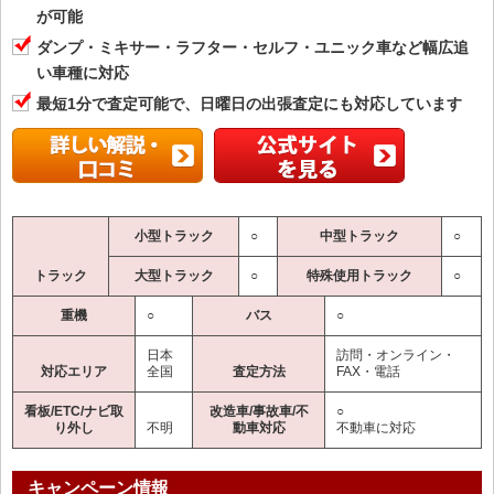
が可能
ダンプ・ミキサー・ラフター・セルフ・ユニック車など幅広追
い車種に対応
最短1分で査定可能で、日曜日の出張査定にも対応しています
小型トラック
○
中型トラック
○
トラック
大型トラック
○
特殊使用トラック
○
重機
○
バス
○
日本
訪問・オンライン・
対応エリア
全国
査定方法
FAX・電話
看板/ETC/ナビ取
改造車/事故車/不
○
り外し
不明
動車対応
不動車に対応
キャンペーン情報