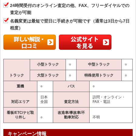
24時間受付のオンライン査定の他、FAX、フリーダイヤルでの
査定が可能
名義変更は最短で翌日に手続きが可能です（通常は3日から7日
程度）
小型トラック
○
中型トラック
○
トラック
大型トラック
○
特殊使用トラック
○
重機
○
バス
○
日本
訪問・オンライン・
対応エリア
全国
査定方法
FAX・電話
看板/ETC/ナビ取
改造車/事故車/不
り外し
○
動車対応
不明
キャンペーン情報