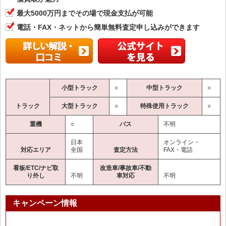
最大5000万円までその場で現金支払が可能
電話・FAX・ネットから簡単無料査定申し込みができます
小型トラック
○
中型トラック
○
トラック
大型トラック
○
特殊使用トラック
○
重機
○
バス
不明
日本
オンライン・
対応エリア
全国
査定方法
FAX・電話
看板/ETC/ナビ取
改造車/事故車/不動
り外し
不明
車対応
不明
キャンペーン情報