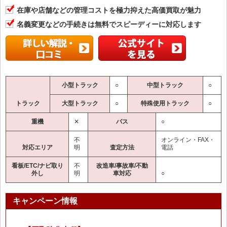
在庫や店舗などの管理コストを極力抑えた高価買取が魅力
名義変更などの手続きは無料でスピーディーに対応します
小型トラック
○
中型トラック
○
トラック
大型トラック
○
特殊使用トラック
○
重機
✕
バス
○
不
オンライン・FAX・
対応エリア
明
査定方法
電話
看板/ETC/ナビ取り
不
改造車/事故車/不動
外し
明
車対応
○
キャンペーン情報