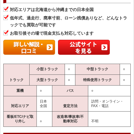
対応エリアは北海道から沖縄までの日本全国
低年式、過走行、廃車寸前、ローン残債ありなど、どんなトラ
ックでも買取が可能です
お取引後その場で現金支払も対応しています
小型トラック
○
中型トラック
○
トラック
大型トラック
○
特殊使用トラック
○
重機
○
バス
○
日本
訪問・オンライン・
対応エリア
全国
査定方法
FAX・電話
看板/ETC/ナビ取
改造車/事故車/不
り外し
○
動車対応
不明