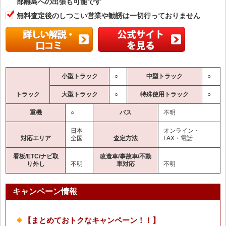
部離島への出張も可能です
無料査定後のしつこい営業や勧誘は一切行っておりません
小型トラック
○
中型トラック
○
トラック
大型トラック
○
特殊使用トラック
○
重機
○
バス
不明
日本
オンライン・
対応エリア
全国
査定方法
FAX・電話
看板/ETC/ナビ取
改造車/事故車/不動
り外し
不明
車対応
不明
キャンペーン情報
【まとめておトクなキャンペーン！！】