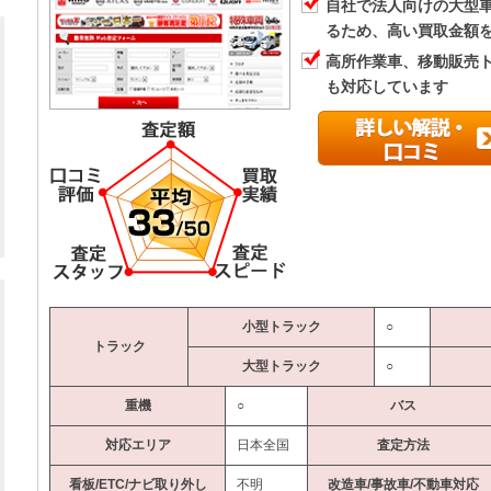
自社で法人向けの大型
るため、高い買取金額
高所作業車、移動販売
も対応しています
小型トラック
○
トラック
大型トラック
○
重機
○
バス
対応エリア
日本全国
査定方法
看板/ETC/ナビ取り外し
不明
改造車/事故車/不動車対応