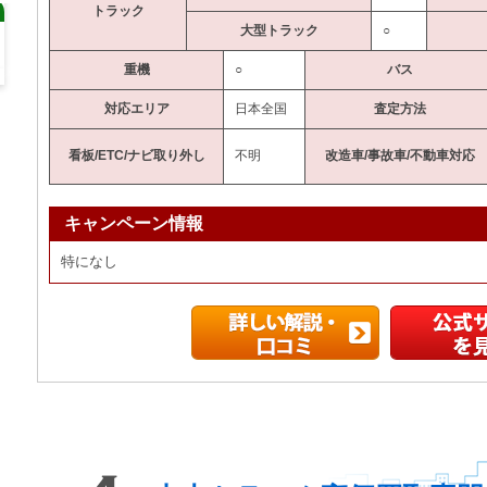
トラック
大型トラック
○
重機
○
バス
対応エリア
日本全国
査定方法
看板/ETC/ナビ取り外し
不明
改造車/事故車/不動車対応
キャンペーン情報
特になし