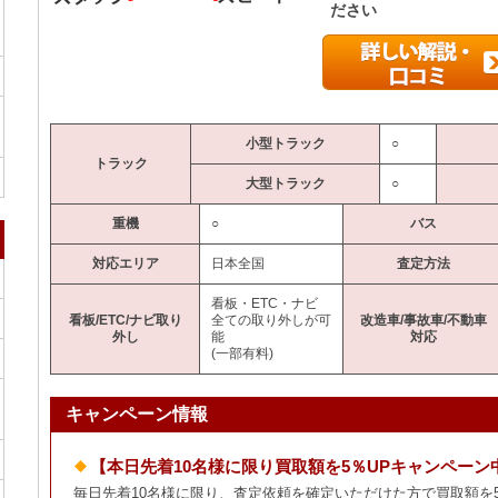
ださい
小型トラック
○
トラック
大型トラック
○
重機
○
バス
対応エリア
日本全国
査定方法
看板・ETC・ナビ
看板/ETC/ナビ取り
全ての取り外しが可
改造車/事故車/不動車
外し
能
対応
(一部有料)
キャンペーン情報
【本日先着10名様に限り買取額を5％UPキャンペーン
毎日先着10名様に限り、査定依頼を確定いただけた方で買取額を