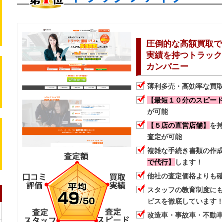
圧倒的な高額買取で、
実績を持つトラック
カンパニー
薄利多売・高効率な買
【最短１０分のスピー
が可能
【５店の直営店舗】
を
査定が可能
複雑な手続き書類の作
で代行】
します！
他社の査定価格よりも
スタッフの教育制度に
ビスを徹底しています
改造車・事故車・不動