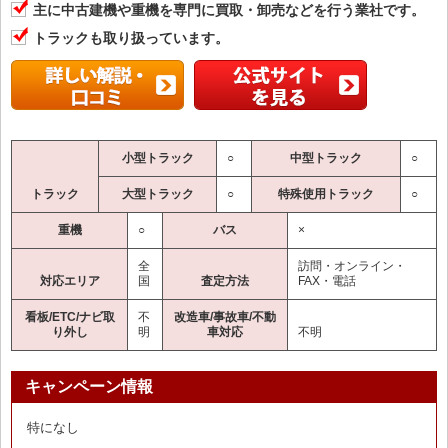
主に中古建機や重機を専門に買取・卸売などを行う業社です。
トラックも取り扱っています。
小型トラック
○
中型トラック
○
トラック
大型トラック
○
特殊使用トラック
○
重機
○
バス
×
全
訪問・オンライン・
対応エリア
国
査定方法
FAX・電話
看板/ETC/ナビ取
不
改造車/事故車/不動
り外し
明
車対応
不明
キャンペーン情報
特になし