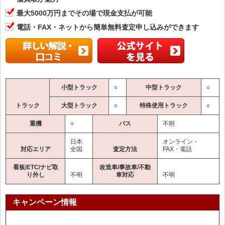
最大5000万円までその場で現金支払が可能
電話・FAX・ネットから簡単無料査定申し込みができます
小型トラック
○
中型トラック
○
トラック
大型トラック
○
特殊使用トラック
○
重機
○
バス
不明
日本
オンライン・
対応エリア
全国
査定方法
FAX・電話
看板/ETC/ナビ取
改造車/事故車/不動
り外し
不明
車対応
不明
キャンペーン情報