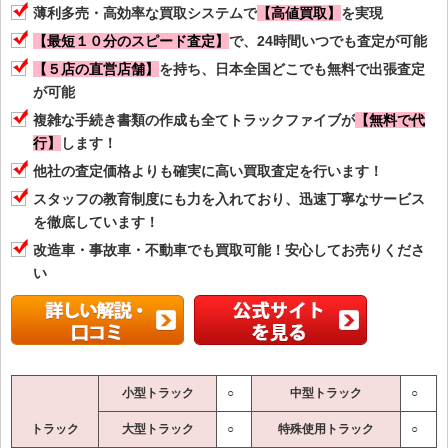
薄利多売・高効率な買取システムで
【高値買取】
を実現
【最短１０分のスピード査定】
で、24時間いつでも査定が可能
【５店の直営店舗】
を持ち、日本全国どこでも無料で出張査定
が可能
複雑な手続き書類の作成も全てトラックファイブが
【無料で代
行】
します！
他社の査定価格よりも確実に高い買取査定を行います！
スタッフの教育制度にも力を入れており、迅速丁寧なサービス
を徹底しています！
改造車・事故車・不動車でも買取可能！安心してお売りくださ
い
小型トラック
○
中型トラック
○
トラック
大型トラック
○
特殊使用トラック
○