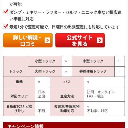
が可能
ダンプ・ミキサー・ラフター・セルフ・ユニック車など幅広追
い車種に対応
最短1分で査定可能で、日曜日の出張査定にも対応しています
小型トラック
○
中型トラック
○
トラック
大型トラック
○
特殊使用トラック
○
重機
○
バス
○
日本
訪問・オンライン・
対応エリア
全国
査定方法
FAX・電話
看板/ETC/ナビ取
改造車/事故車/不
○
り外し
不明
動車対応
不動車に対応
キャンペーン情報