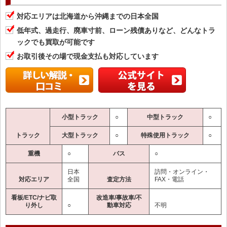
対応エリアは北海道から沖縄までの日本全国
低年式、過走行、廃車寸前、ローン残債ありなど、どんなトラ
ックでも買取が可能です
お取引後その場で現金支払も対応しています
小型トラック
○
中型トラック
○
トラック
大型トラック
○
特殊使用トラック
○
重機
○
バス
○
日本
訪問・オンライン・
対応エリア
全国
査定方法
FAX・電話
看板/ETC/ナビ取
改造車/事故車/不
り外し
○
動車対応
不明