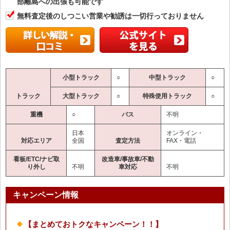
部離島への出張も可能です
無料査定後のしつこい営業や勧誘は一切行っておりません
小型トラック
○
中型トラック
○
トラック
大型トラック
○
特殊使用トラック
○
重機
○
バス
不明
日本
オンライン・
対応エリア
全国
査定方法
FAX・電話
看板/ETC/ナビ取
改造車/事故車/不動
り外し
不明
車対応
不明
キャンペーン情報
【まとめておトクなキャンペーン！！】