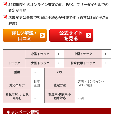
24時間受付のオンライン査定の他、FAX、フリーダイヤルでの
査定が可能
名義変更は最短で翌日に手続きが可能です（通常は3日から7日
程度）
小型トラック
○
中型トラック
○
トラック
大型トラック
○
特殊使用トラック
○
重機
○
バス
○
日本
訪問・オンライン・
対応エリア
全国
査定方法
FAX・電話
看板/ETC/ナビ取
改造車/事故車/不
り外し
○
動車対応
不明
キャンペーン情報