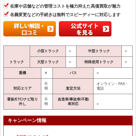
在庫や店舗などの管理コストを極力抑えた高価買取が魅力
名義変更などの手続きは無料でスピーディーに対応します
小型トラック
○
中型トラック
○
トラック
大型トラック
○
特殊使用トラック
○
重機
✕
バス
○
不
オンライン・FAX・
対応エリア
明
査定方法
電話
看板/ETC/ナビ取り
不
改造車/事故車/不動
外し
明
車対応
○
キャンペーン情報