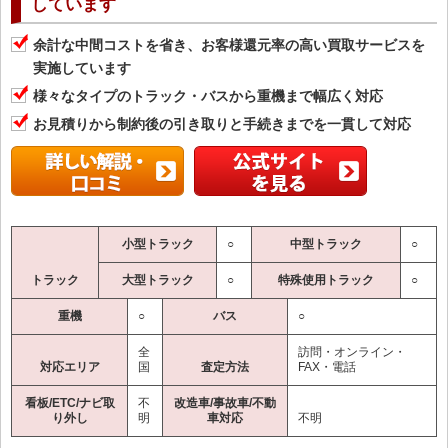
しています
余計な中間コストを省き、お客様還元率の高い買取サービスを
実施しています
様々なタイプのトラック・バスから重機まで幅広く対応
お見積りから制約後の引き取りと手続きまでを一貫して対応
小型トラック
○
中型トラック
○
トラック
大型トラック
○
特殊使用トラック
○
重機
○
バス
○
全
訪問・オンライン・
対応エリア
国
査定方法
FAX・電話
看板/ETC/ナビ取
不
改造車/事故車/不動
り外し
明
車対応
不明