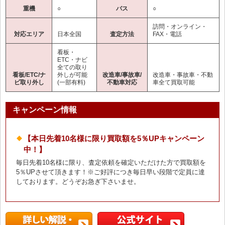
重機
○
バス
○
訪問・オンライン・
対応エリア
日本全国
査定方法
FAX・電話
看板・
ETC・ナビ
全ての取り
看板/ETC/ナ
外しが可能
改造車/事故車/
改造車・事故車・不動
ビ取り外し
(一部有料)
不動車対応
車全て買取可能
キャンペーン情報
【本日先着10名様に限り買取額を5％UPキャンペーン
中！】
毎日先着10名様に限り、査定依頼を確定いただけた方で買取額を
5％UPさせて頂きます！※ご好評につき毎日早い段階で定員に達
しております。どうぞお急ぎ下さいませ。