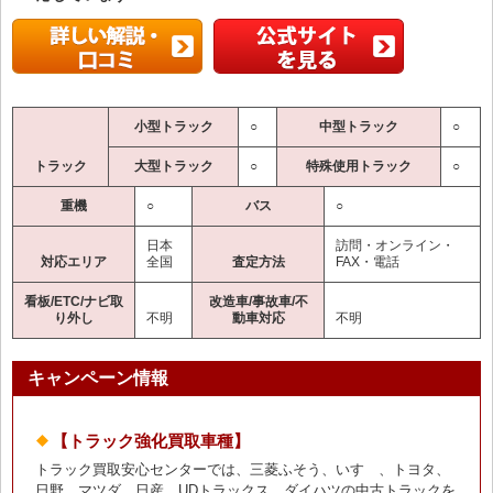
小型トラック
○
中型トラック
○
トラック
大型トラック
○
特殊使用トラック
○
重機
○
バス
○
日本
訪問・オンライン・
対応エリア
全国
査定方法
FAX・電話
看板/ETC/ナビ取
改造車/事故車/不
り外し
不明
動車対応
不明
キャンペーン情報
【トラック強化買取車種】
トラック買取安心センターでは、三菱ふそう、いすゞ、トヨタ、
日野、マツダ、日産、UDトラックス、ダイハツの中古トラックを