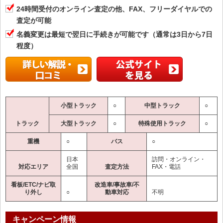
24時間受付のオンライン査定の他、FAX、フリーダイヤルでの
査定が可能
名義変更は最短で翌日に手続きが可能です（通常は3日から7日
程度）
小型トラック
○
中型トラック
○
トラック
大型トラック
○
特殊使用トラック
○
重機
○
バス
○
日本
訪問・オンライン・
対応エリア
全国
査定方法
FAX・電話
看板/ETC/ナビ取
改造車/事故車/不
り外し
○
動車対応
不明
キャンペーン情報