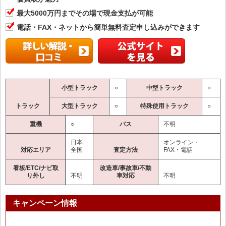
最大5000万円までその場で現金支払が可能
電話・FAX・ネットから簡単無料査定申し込みができます
小型トラック
○
中型トラック
○
トラック
大型トラック
○
特殊使用トラック
○
重機
○
バス
不明
日本
オンライン・
対応エリア
全国
査定方法
FAX・電話
看板/ETC/ナビ取
改造車/事故車/不動
り外し
不明
車対応
不明
キャンペーン情報