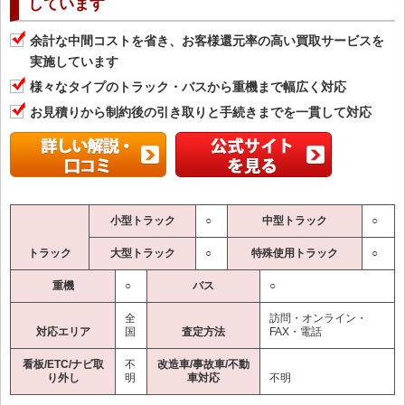
しています
余計な中間コストを省き、お客様還元率の高い買取サービスを
実施しています
様々なタイプのトラック・バスから重機まで幅広く対応
お見積りから制約後の引き取りと手続きまでを一貫して対応
小型トラック
○
中型トラック
○
トラック
大型トラック
○
特殊使用トラック
○
重機
○
バス
○
全
訪問・オンライン・
対応エリア
国
査定方法
FAX・電話
看板/ETC/ナビ取
不
改造車/事故車/不動
り外し
明
車対応
不明