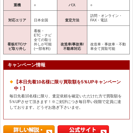
重機
○
バス
○
訪問・オンライン・
対応エリア
日本全国
査定方法
FAX・電話
看板・
ETC・ナビ
全ての取り
看板/ETC/ナ
外しが可能
改造車/事故車/
改造車・事故車・不動
ビ取り外し
(一部有料)
不動車対応
車全て買取可能
キャンペーン情報
【本日先着10名様に限り買取額を5％UPキャンペーン
中！】
毎日先着10名様に限り、査定依頼を確定いただけた方で買取額を
5％UPさせて頂きます！※ご好評につき毎日早い段階で定員に達
しております。どうぞお急ぎ下さいませ。