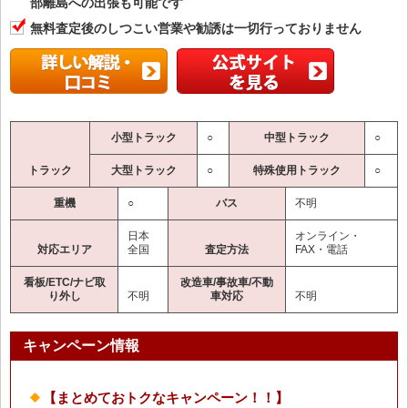
部離島への出張も可能です
無料査定後のしつこい営業や勧誘は一切行っておりません
小型トラック
○
中型トラック
○
トラック
大型トラック
○
特殊使用トラック
○
重機
○
バス
不明
日本
オンライン・
対応エリア
全国
査定方法
FAX・電話
看板/ETC/ナビ取
改造車/事故車/不動
り外し
不明
車対応
不明
キャンペーン情報
【まとめておトクなキャンペーン！！】