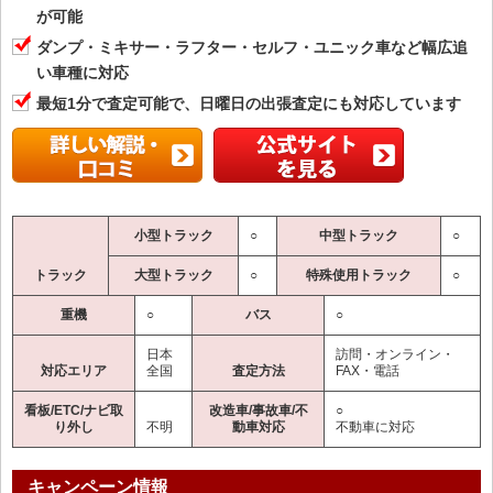
が可能
ダンプ・ミキサー・ラフター・セルフ・ユニック車など幅広追
い車種に対応
最短1分で査定可能で、日曜日の出張査定にも対応しています
小型トラック
○
中型トラック
○
トラック
大型トラック
○
特殊使用トラック
○
重機
○
バス
○
日本
訪問・オンライン・
対応エリア
全国
査定方法
FAX・電話
看板/ETC/ナビ取
改造車/事故車/不
○
り外し
不明
動車対応
不動車に対応
キャンペーン情報