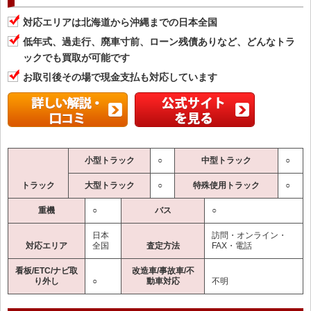
対応エリアは北海道から沖縄までの日本全国
低年式、過走行、廃車寸前、ローン残債ありなど、どんなトラ
ックでも買取が可能です
お取引後その場で現金支払も対応しています
小型トラック
○
中型トラック
○
トラック
大型トラック
○
特殊使用トラック
○
重機
○
バス
○
日本
訪問・オンライン・
対応エリア
全国
査定方法
FAX・電話
看板/ETC/ナビ取
改造車/事故車/不
り外し
○
動車対応
不明