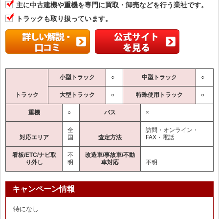
主に中古建機や重機を専門に買取・卸売などを行う業社です。
トラックも取り扱っています。
小型トラック
○
中型トラック
○
トラック
大型トラック
○
特殊使用トラック
○
重機
○
バス
×
全
訪問・オンライン・
対応エリア
国
査定方法
FAX・電話
看板/ETC/ナビ取
不
改造車/事故車/不動
り外し
明
車対応
不明
キャンペーン情報
特になし