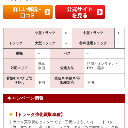
小型トラック
○
中型トラック
○
トラック
大型トラック
○
特殊使用トラック
○
重機
○
バス
○
日本
訪問・オンライン・
対応エリア
全国
査定方法
FAX・電話
看板/ETC/ナビ取
改造車/事故車/不
り外し
不明
動車対応
不明
キャンペーン情報
【トラック強化買取車種】
トラック買取安心センターでは、三菱ふそう、いすゞ、トヨタ、
日野、マツダ、日産、UDトラックス、ダイハツの中古トラックを