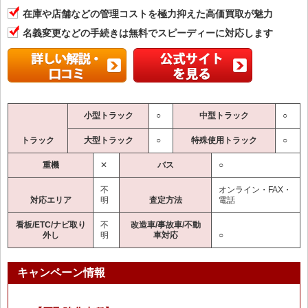
在庫や店舗などの管理コストを極力抑えた高価買取が魅力
名義変更などの手続きは無料でスピーディーに対応します
小型トラック
○
中型トラック
○
トラック
大型トラック
○
特殊使用トラック
○
重機
✕
バス
○
不
オンライン・FAX・
対応エリア
明
査定方法
電話
看板/ETC/ナビ取り
不
改造車/事故車/不動
外し
明
車対応
○
キャンペーン情報