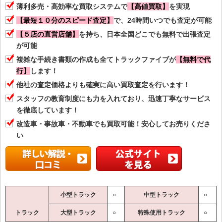
薄利多売・高効率な買取システムで
【高値買取】
を実現
【最短１０分のスピード査定】
で、24時間いつでも査定が可能
【５店の直営店舗】
を持ち、日本全国どこでも無料で出張査定
が可能
複雑な手続き書類の作成も全てトラックファイブが
【無料で代
行】
します！
他社の査定価格よりも確実に高い買取査定を行います！
スタッフの教育制度にも力を入れており、迅速丁寧なサービス
を徹底しています！
改造車・事故車・不動車でも買取可能！安心してお売りくださ
い
小型トラック
○
中型トラック
○
トラック
大型トラック
○
特殊使用トラック
○