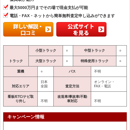
最大5000万円までその場で現金支払が可能
電話・FAX・ネットから簡単無料査定申し込みができます
小型トラック
○
中型トラック
○
トラック
大型トラック
○
特殊使用トラック
○
重機
○
バス
不明
日本
オンライン・
対応エリア
全国
査定方法
FAX・電話
看板/ETC/ナビ取
改造車/事故車/不動
り外し
不明
車対応
不明
キャンペーン情報