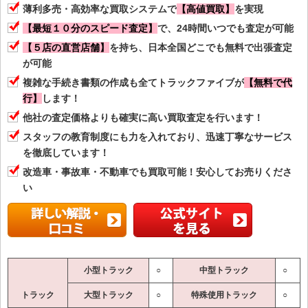
薄利多売・高効率な買取システムで
【高値買取】
を実現
【最短１０分のスピード査定】
で、24時間いつでも査定が可能
【５店の直営店舗】
を持ち、日本全国どこでも無料で出張査定
が可能
複雑な手続き書類の作成も全てトラックファイブが
【無料で代
行】
します！
他社の査定価格よりも確実に高い買取査定を行います！
スタッフの教育制度にも力を入れており、迅速丁寧なサービス
を徹底しています！
改造車・事故車・不動車でも買取可能！安心してお売りくださ
い
小型トラック
○
中型トラック
○
トラック
大型トラック
○
特殊使用トラック
○