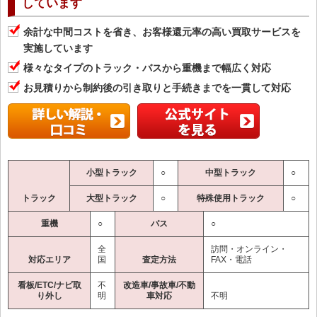
しています
余計な中間コストを省き、お客様還元率の高い買取サービスを
実施しています
様々なタイプのトラック・バスから重機まで幅広く対応
お見積りから制約後の引き取りと手続きまでを一貫して対応
小型トラック
○
中型トラック
○
トラック
大型トラック
○
特殊使用トラック
○
重機
○
バス
○
全
訪問・オンライン・
対応エリア
国
査定方法
FAX・電話
看板/ETC/ナビ取
不
改造車/事故車/不動
り外し
明
車対応
不明