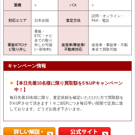
重機
○
バス
○
訪問・オンライン・
対応エリア
日本全国
査定方法
FAX・電話
看板・
ETC・ナビ
全ての取り
看板/ETC/ナ
外しが可能
改造車/事故車/
改造車・事故車・不動
ビ取り外し
(一部有料)
不動車対応
車全て買取可能
キャンペーン情報
【本日先着10名様に限り買取額を5％UPキャンペーン
中！】
毎日先着10名様に限り、査定依頼を確定いただけた方で買取額を
5％UPさせて頂きます！※ご好評につき毎日早い段階で定員に達
しております。どうぞお急ぎ下さいませ。