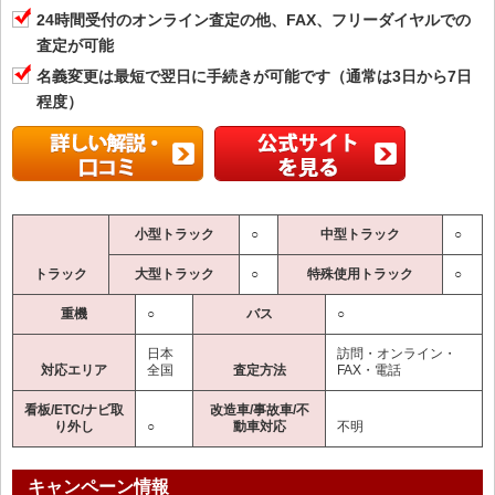
24時間受付のオンライン査定の他、FAX、フリーダイヤルでの
査定が可能
名義変更は最短で翌日に手続きが可能です（通常は3日から7日
程度）
小型トラック
○
中型トラック
○
トラック
大型トラック
○
特殊使用トラック
○
重機
○
バス
○
日本
訪問・オンライン・
対応エリア
全国
査定方法
FAX・電話
看板/ETC/ナビ取
改造車/事故車/不
り外し
○
動車対応
不明
キャンペーン情報