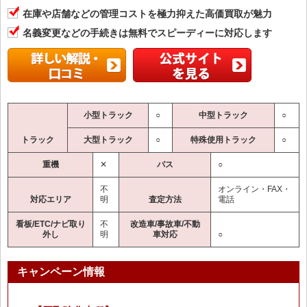
在庫や店舗などの管理コストを極力抑えた高価買取が魅力
名義変更などの手続きは無料でスピーディーに対応します
小型トラック
○
中型トラック
○
トラック
大型トラック
○
特殊使用トラック
○
重機
✕
バス
○
不
オンライン・FAX・
対応エリア
明
査定方法
電話
看板/ETC/ナビ取り
不
改造車/事故車/不動
外し
明
車対応
○
キャンペーン情報