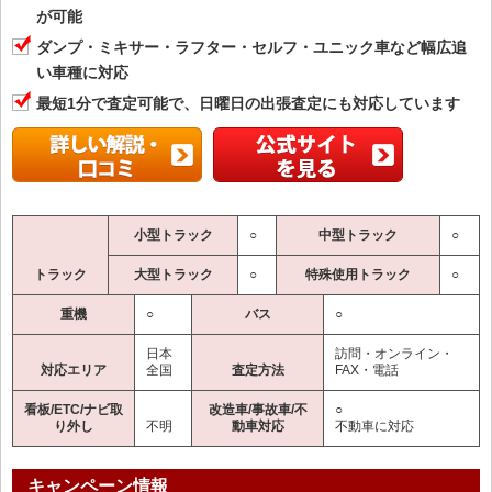
が可能
ダンプ・ミキサー・ラフター・セルフ・ユニック車など幅広追
い車種に対応
最短1分で査定可能で、日曜日の出張査定にも対応しています
小型トラック
○
中型トラック
○
トラック
大型トラック
○
特殊使用トラック
○
重機
○
バス
○
日本
訪問・オンライン・
対応エリア
全国
査定方法
FAX・電話
看板/ETC/ナビ取
改造車/事故車/不
○
り外し
不明
動車対応
不動車に対応
キャンペーン情報