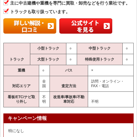
主に中古建機や重機を専門に買取・卸売などを行う業社です。
トラックも取り扱っています。
小型トラック
○
中型トラック
○
トラック
大型トラック
○
特殊使用トラック
○
重機
○
バス
×
全
訪問・オンライン・
対応エリア
国
査定方法
FAX・電話
看板/ETC/ナビ取
不
改造車/事故車/不動
り外し
明
車対応
不明
キャンペーン情報
特になし