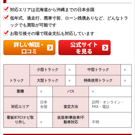
対応エリアは北海道から沖縄までの日本全国
低年式、過走行、廃車寸前、ローン残債ありなど、どんなトラ
ックでも買取が可能です
お取引後その場で現金支払も対応しています
小型トラック
○
中型トラック
○
トラック
大型トラック
○
特殊使用トラック
○
重機
○
バス
○
日本
訪問・オンライン・
対応エリア
全国
査定方法
FAX・電話
看板/ETC/ナビ取
改造車/事故車/不
り外し
○
動車対応
不明