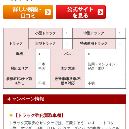
小型トラック
○
中型トラック
○
トラック
大型トラック
○
特殊使用トラック
○
重機
○
バス
○
日本
訪問・オンライン・
対応エリア
全国
査定方法
FAX・電話
看板/ETC/ナビ取
改造車/事故車/不
り外し
不明
動車対応
不明
キャンペーン情報
【トラック強化買取車種】
トラック買取安心センターでは、三菱ふそう、いすゞ、トヨタ、
日野、マツダ、日産、UDトラックス、ダイハツの中古トラックを