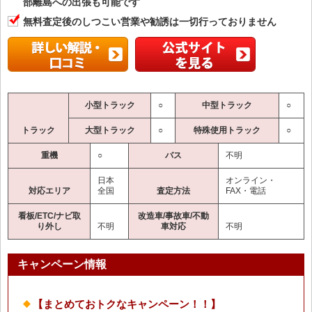
部離島への出張も可能です
無料査定後のしつこい営業や勧誘は一切行っておりません
小型トラック
○
中型トラック
○
トラック
大型トラック
○
特殊使用トラック
○
重機
○
バス
不明
日本
オンライン・
対応エリア
全国
査定方法
FAX・電話
看板/ETC/ナビ取
改造車/事故車/不動
り外し
不明
車対応
不明
キャンペーン情報
【まとめておトクなキャンペーン！！】