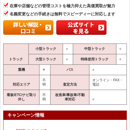
在庫や店舗などの管理コストを極力抑えた高価買取が魅力
名義変更などの手続きは無料でスピーディーに対応します
小型トラック
○
中型トラック
○
トラック
大型トラック
○
特殊使用トラック
○
重機
✕
バス
○
不
オンライン・FAX・
対応エリア
明
査定方法
電話
看板/ETC/ナビ取り
不
改造車/事故車/不動
外し
明
車対応
○
キャンペーン情報