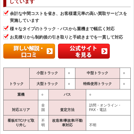
しています
余計な中間コストを省き、お客様還元率の高い買取サービスを
実施しています
様々なタイプのトラック・バスから重機まで幅広く対応
お見積りから制約後の引き取りと手続きまでを一貫して対応
小型トラック
○
中型トラック
○
トラック
大型トラック
○
特殊使用トラック
○
重機
○
バス
○
全
訪問・オンライン・
対応エリア
国
査定方法
FAX・電話
看板/ETC/ナビ取
不
改造車/事故車/不動
り外し
明
車対応
不明