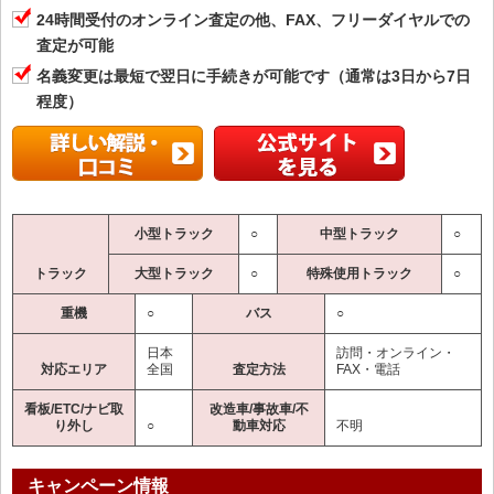
24時間受付のオンライン査定の他、FAX、フリーダイヤルでの
査定が可能
名義変更は最短で翌日に手続きが可能です（通常は3日から7日
程度）
小型トラック
○
中型トラック
○
トラック
大型トラック
○
特殊使用トラック
○
重機
○
バス
○
日本
訪問・オンライン・
対応エリア
全国
査定方法
FAX・電話
看板/ETC/ナビ取
改造車/事故車/不
り外し
○
動車対応
不明
キャンペーン情報