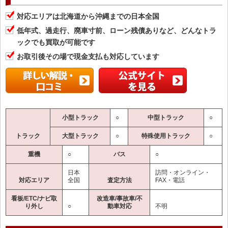
対応エリアは北海道から沖縄までの日本全国
低年式、過走行、廃車寸前、ローン残債ありなど、どんなトラ
ックでも買取が可能です
お取引後その場で現金支払も対応しています
小型トラック
○
中型トラック
○
トラック
大型トラック
○
特殊使用トラック
○
重機
○
バス
○
日本
訪問・オンライン・
対応エリア
全国
査定方法
FAX・電話
看板/ETC/ナビ取
改造車/事故車/不
り外し
○
動車対応
不明