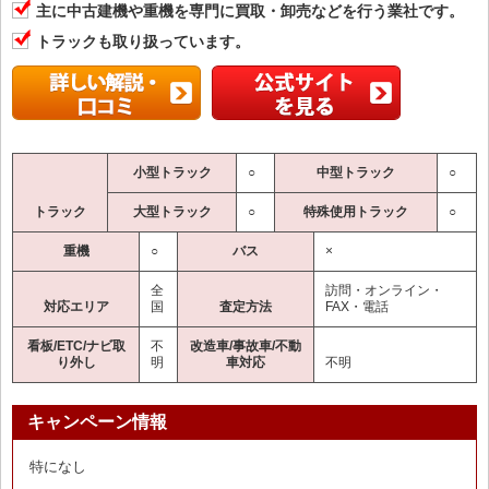
主に中古建機や重機を専門に買取・卸売などを行う業社です。
トラックも取り扱っています。
小型トラック
○
中型トラック
○
トラック
大型トラック
○
特殊使用トラック
○
重機
○
バス
×
全
訪問・オンライン・
対応エリア
国
査定方法
FAX・電話
看板/ETC/ナビ取
不
改造車/事故車/不動
り外し
明
車対応
不明
キャンペーン情報
特になし