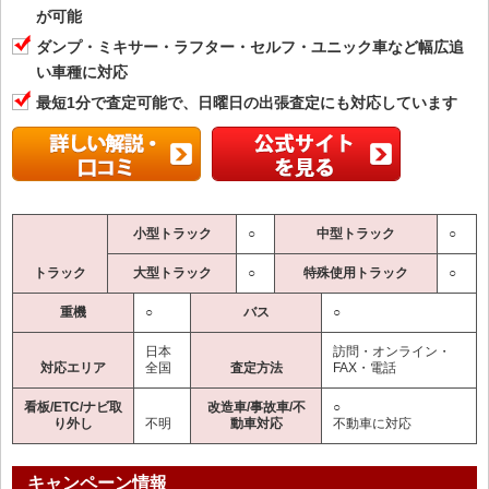
が可能
ダンプ・ミキサー・ラフター・セルフ・ユニック車など幅広追
い車種に対応
最短1分で査定可能で、日曜日の出張査定にも対応しています
小型トラック
○
中型トラック
○
トラック
大型トラック
○
特殊使用トラック
○
重機
○
バス
○
日本
訪問・オンライン・
対応エリア
全国
査定方法
FAX・電話
看板/ETC/ナビ取
改造車/事故車/不
○
り外し
不明
動車対応
不動車に対応
キャンペーン情報