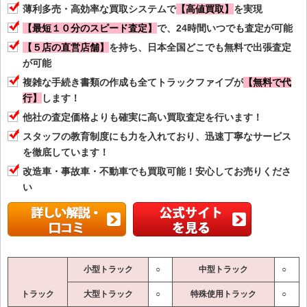
薄利多売・高効率な買取システムで
【高値買取】
を実現
【最短１０分のスピード査定】
で、24時間いつでも査定が可能
【５店の直営店舗】
を持ち、日本全国どこでも無料で出張査定
が可能
複雑な手続き書類の作成も全てトラックファイブが
【無料で代
行】
します！
他社の査定価格よりも確実に高い買取査定を行います！
スタッフの教育制度にも力を入れており、迅速丁寧なサービス
を徹底しています！
改造車・事故車・不動車でも買取可能！安心してお売りくださ
い
小型トラック
○
中型トラック
○
トラック
大型トラック
○
特殊使用トラック
○