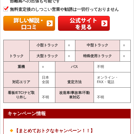
部離島への出張も可能です
無料査定後のしつこい営業や勧誘は一切行っておりません
小型トラック
○
中型トラック
○
トラック
大型トラック
○
特殊使用トラック
○
重機
○
バス
不明
日本
オンライン・
対応エリア
全国
査定方法
FAX・電話
看板/ETC/ナビ取
改造車/事故車/不動
り外し
不明
車対応
不明
キャンペーン情報
【まとめておトクなキャンペーン！！】