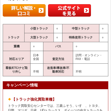
小型トラック
○
中型トラック
○
トラック
大型トラック
○
特殊使用トラック
○
重機
○
バス
○
日本
訪問・オンライン・
対応エリア
全国
査定方法
FAX・電話
看板/ETC/ナビ取
改造車/事故車/不
り外し
不明
動車対応
不明
キャンペーン情報
【トラック強化買取車種】
トラック買取安心センターでは、三菱ふそう、いすゞ、トヨタ、
日野、マツダ、日産、UDトラックス、ダイハツの中古トラックを