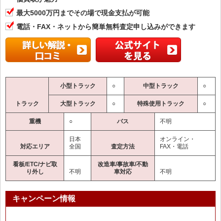
最大5000万円までその場で現金支払が可能
電話・FAX・ネットから簡単無料査定申し込みができます
小型トラック
○
中型トラック
○
トラック
大型トラック
○
特殊使用トラック
○
重機
○
バス
不明
日本
オンライン・
対応エリア
全国
査定方法
FAX・電話
看板/ETC/ナビ取
改造車/事故車/不動
り外し
不明
車対応
不明
キャンペーン情報