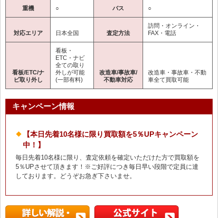
重機
○
バス
○
訪問・オンライン・
対応エリア
日本全国
査定方法
FAX・電話
看板・
ETC・ナビ
全ての取り
看板/ETC/ナ
外しが可能
改造車/事故車/
改造車・事故車・不動
ビ取り外し
(一部有料)
不動車対応
車全て買取可能
キャンペーン情報
【本日先着10名様に限り買取額を5％UPキャンペーン
中！】
毎日先着10名様に限り、査定依頼を確定いただけた方で買取額を
5％UPさせて頂きます！※ご好評につき毎日早い段階で定員に達
しております。どうぞお急ぎ下さいませ。