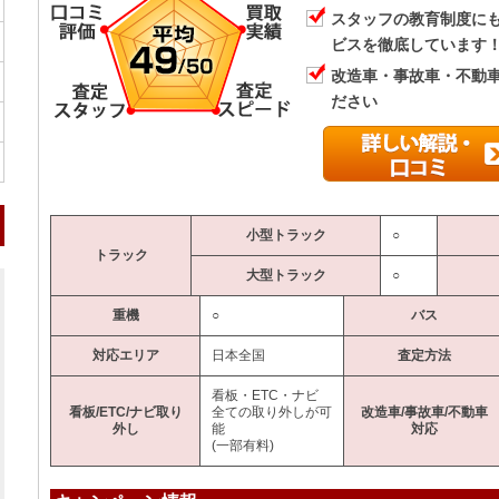
スタッフの教育制度に
ビスを徹底しています
改造車・事故車・不動
ださい
小型トラック
○
トラック
大型トラック
○
重機
○
バス
対応エリア
日本全国
査定方法
看板・ETC・ナビ
看板/ETC/ナビ取り
全ての取り外しが可
改造車/事故車/不動車
外し
能
対応
(一部有料)