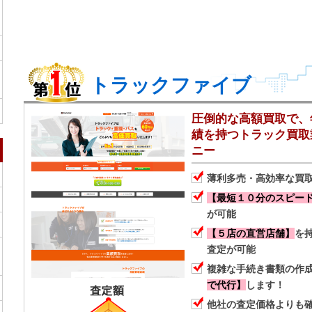
トラックファイブ
圧倒的な高額買取で、年
績を持つトラック買取
ニー
薄利多売・高効率な買
【最短１０分のスピー
が可能
【５店の直営店舗】
を
査定が可能
複雑な手続き書類の作
で代行】
します！
他社の査定価格よりも