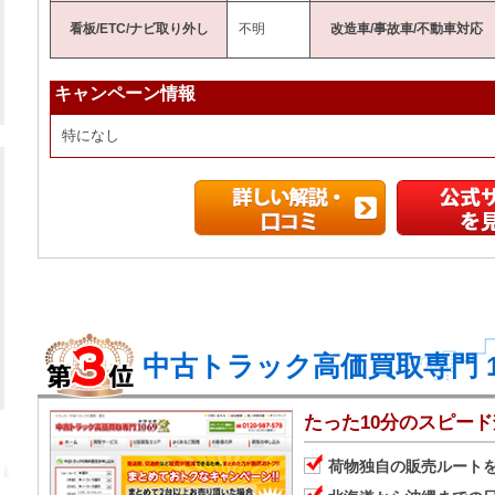
看板/ETC/ナビ取り外し
不明
改造車/事故車/不動車対応
キャンペーン情報
特になし
中古トラック高価買取専門 1
たった10分のスピー
荷物独自の販売ルート