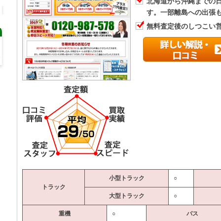
北海道から沖縄までの
す。一部離島への出張
無料査定後のしつこい
小型トラック
○
トラック
大型トラック
○
重機
○
バス